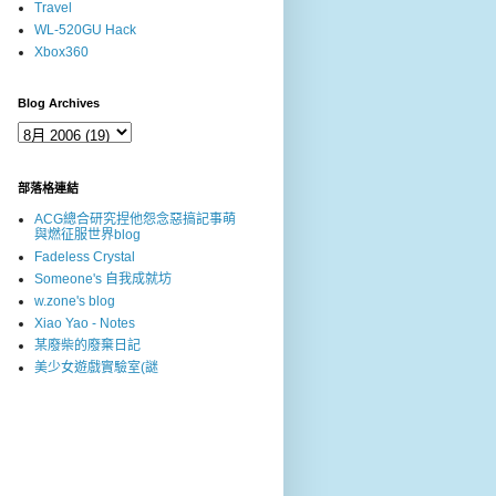
Travel
WL-520GU Hack
Xbox360
Blog Archives
部落格連結
ACG總合研究捏他怨念惡搞記事萌
與燃征服世界blog
Fadeless Crystal
Someone's 自我成就坊
w.zone's blog
Xiao Yao - Notes
某廢柴的廢棄日記
美少女遊戲實驗室(謎