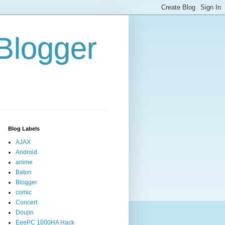
/Blogger
Blog Labels
AJAX
Android
anime
Baton
Blogger
comic
Concert
Doujin
EeePC 1000HA Hack