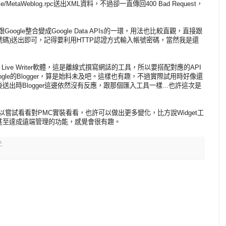
eservice/MetaWeblog.rpc送出XML資料，不過卻一直傳回400 Bad Request，
跟Google整合變成Google Data APIs的一環，用法也比較直觀，直接跟
/atom/(Blog號碼)送出即可，記得要利用HTTP認證方式輸入帳號密碼，當然我是還
 Live Writer軟體，這是離線式撰寫網誌的工具，所以要搭配對應的API
gle的Blogger，算是始料未及吧。這樣也有趣，不過實際試用時好像還
出時Blogger這邊依然沒有反應，跟那個匯入工具一樣...也許這次是
後可以嘗試看看對PMC實裝看看，也許可以做出更多變化，比方說Widget工
甚至達成遠端管理的功能，感覺會很有趣。
午