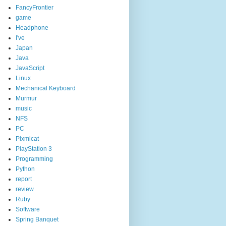
FancyFrontier
game
Headphone
I've
Japan
Java
JavaScript
Linux
Mechanical Keyboard
Murmur
music
NFS
PC
Pixmicat
PlayStation 3
Programming
Python
report
review
Ruby
Software
Spring Banquet