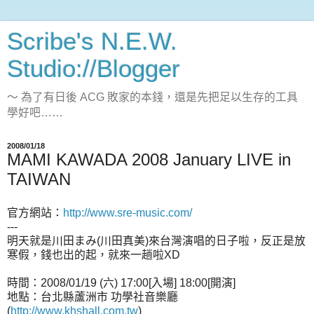
Scribe's N.E.W.
Studio://Blogger
～ 為了有日後 ACG 敗家的本錢，還是先把足以生存的工具
學好吧……
2008/01/18
MAMI KAWADA 2008 January LIVE in
TAIWAN
官方網站：
http://www.sre-music.com/
---
明天就是川田まみ(川田真美)來台灣演唱的日子啦，反正是放
寒假，錢也出的起，就來一趟啦XD
時間：2008/01/19 (六) 17:00[入場] 18:00[開演]
地點：台北縣蘆洲市 功學社音樂廳
(
http://www.khshall.com.tw
)