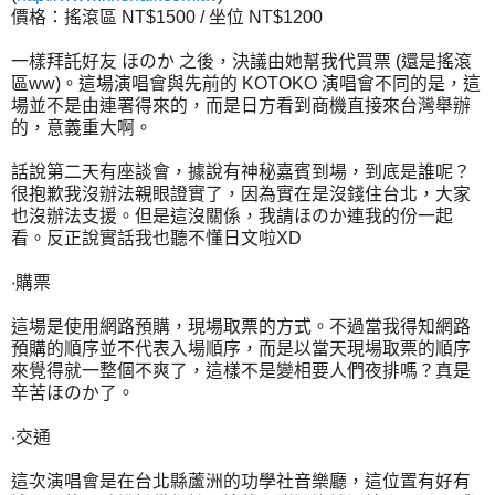
價格：搖滾區 NT$1500 / 坐位 NT$1200
一樣拜託好友 ほのか 之後，決議由她幫我代買票 (還是搖滾
區ww)。這場演唱會與先前的 KOTOKO 演唱會不同的是，這
場並不是由連署得來的，而是日方看到商機直接來台灣舉辦
的，意義重大啊。
話說第二天有座談會，據說有神秘嘉賓到場，到底是誰呢？
很抱歉我沒辦法親眼證實了，因為實在是沒錢住台北，大家
也沒辦法支援。但是這沒關係，我請ほのか連我的份一起
看。反正說實話我也聽不懂日文啦XD
‧購票
這場是使用網路預購，現場取票的方式。不過當我得知網路
預購的順序並不代表入場順序，而是以當天現場取票的順序
來覺得就一整個不爽了，這樣不是變相要人們夜排嗎？真是
辛苦ほのか了。
‧交通
這次演唱會是在台北縣蘆洲的功學社音樂廳，這位置有好有