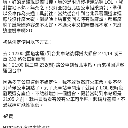
壞，好的是聽說設備很棒，壞的是附近沒捷運站啊 LOL 。我
對當地不熟，無奈之下只好查閱台北區公車搭乘資訊，準備
以公車作為交通工具前往。當然從台中到台北靠著國道客運
應該沒什麼大礙，倒是晚上結束要回去時有點麻煩，都那麼
晚了感覺國道客運不太好，不過火車又怕時間搞不定，怎麼
這麼機車啊XD
初估決定使用以下方式：
去：12:00 (國道客運) 到台北車站後轉搭大都會 274,14 或三
重 232 路公車到蘆洲
回：21:00 搭三重 232(副) 路公車到台北車站，再來搭國道客
運回台中
因為多了公車這個不確定性，我不敢貿然訂火車票。要不然
到時候公車誤點了，到了火車站車開走了就爽了 LOL 現時段
發現還有座位，不然就增加一個機會，假若當時到車站還是
21:05 之前，就來買看看有沒有火車可坐吧，起碼舒適嘛。不
過我猜可能性很低。
‧經費
NT$1500 演唱會搖滾區