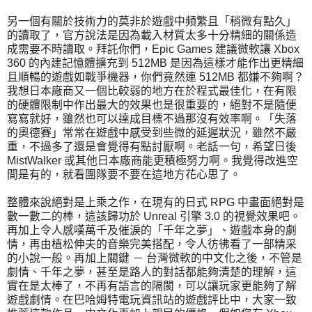
另一個有關於技術力的莫非於遊戲中頻繁且「稍微有點久」
的讀取了，官方說法是因為載入材質太多十分精細的關係造
成需要不時讀取。拜託你們，Epic Games 建議微軟讓 Xbox
360 的內建記憶體擴充到 512MB 是因為這樣才能作出更精細
且順暢的遊戲如戰爭機器，你們竟然連 512MB 都嫌不夠啊？
我想日本廠商又一個比較弱的地方在於程式最佳化，在有限
的硬體限制中作出最大的效果也是很重要的，絕對不是隨便
寫寫就好，雖然也可以達成目標不過那沒有效率啊。「失落
的奧德賽」常常在遊戲中感受到些微的延遲狀況，雖然不嚴
重，不過多了還是會覺得有點討厭啊。老話一句，希望日後
MistWalker 或其他日本廠商能更積極努力啊。我覺得改進空
間是有的，就看團隊要不要在這地方花心思了。
整體來說絕對是上乘之作，在現有的日式 RPG 中畫面絕對是
數一數二的棒，這該歸功於 Unreal 引擎 3.0 的視覺效果吧。
再加上令人感嘆萬千及催淚的「千年之夢」、遊戲本身的劇
情，再由植松伸夫的音樂完美搭配，令人彷彿看了一部精采
的小說一般。再加上關鍵 － 台灣微軟的中文化之後，不管是
劇情、千年之夢，甚至是路人的對話都能夠清楚的理解，這
實在是太棒了，不再有語言的隔閡，可以讓玩家更能夠了解
遊戲劇情。在巴哈姆特電玩資訊站的遊戲評比中，大家一致