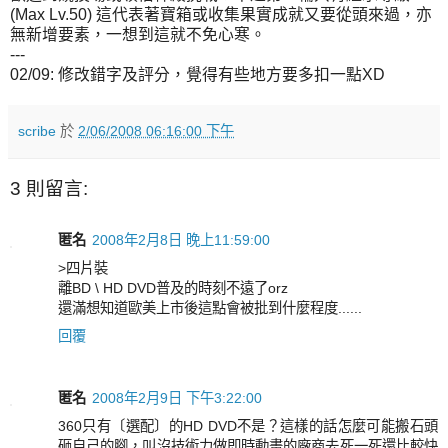
(Max Lv.50) 這代表著寶箱或收集果實成就又要從頭來過，亦
無新增要素，一想到這就不免心寒。
---
02/09: 修改錯字及評分，覺得有些地方要多扣一點XD
scribe
於
2/06/2008 06:16:00 下午
3 則留言:
匿名
2008年2月8日 晚上11:59:00
>四片裝
離BD \ HD DVD普及的時刻不遠了orz
還滿想知道歐美上市後這點會被批到什麼程度......
回覆
匿名
2008年2月9日 下午3:22:00
360只有〔選配〕的HD DVD不是？這樣的話怎麼可能搬石頭
砸自己的腳，叫沒技術力做即時動畫的廠商去死一死還比較快