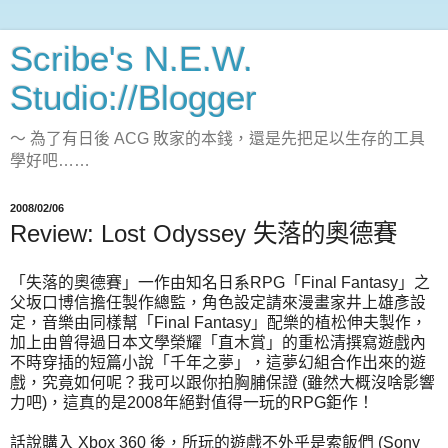
Scribe's N.E.W.
Studio://Blogger
～ 為了有日後 ACG 敗家的本錢，還是先把足以生存的工具
學好吧……
2008/02/06
Review: Lost Odyssey 失落的奧德賽
「失落的奧德賽」一作由知名日系RPG「Final Fantasy」之
父坂口博信擔任製作總監，角色設定請來漫畫家井上雄彥設
定，音樂由同樣幫「Final Fantasy」配樂的植松伸夫製作，
加上由曾得過日本文學榮耀「直木賞」的重松清撰寫遊戲內
不時穿插的短篇小說「千年之夢」，這夢幻組合作出來的遊
戲，究竟如何呢？我可以跟你拍胸脯保證 (雖然大概沒啥影響
力吧)，這真的是2008年絕對值得一玩的RPG鉅作！
話說購入 Xbox 360 後，所玩的遊戲不外乎是索飯們 (Sony