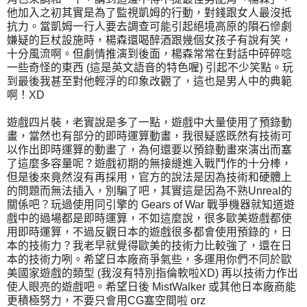
他加入之初其實是為了監視凱姆的行動，對錢跟女人最沒抵
抗力。當凱姆一行人要去調查可能引起絕境高原的隕石慘劇
嫌疑的巨杖設施時，楊森還喝醉酒跟幾個女孩子有說有笑，
十分風流啊。但劇情推演到後面，楊森常常在對話中碎碎唸
一些奇怪的東西 (這是英文語音的特色喔) 引起不少笑點。玩
到最後我甚至對他輕浮的印象改觀了，這也是男人中的典範
啊！XD
遊戲四片裝，老實說是多了一點，遊戲中大量使用了預錄動
畫，當然也有部分的即時運算動畫，我很疑惑既然有技術可
以作出即時運算的動畫了，為何還要以預錄動畫來演出而塞
了這麼多容量呢？遊戲初期的無接縫進入戰鬥作的十分棒，
但是後來竟然沒有再採用，官方的說法是因為技術和硬體上
的問題而無法插入，別騙了吧，其實這是因為不熟Unreal的
關係吧？玩過使用同引擎的 Gears of War 戰爭機器就知道遊
戲中的過場都是即時運算，不如這麼說，很多歐美遊戲都使
用即時運算，不過反觀日本的遊戲很多都會使用預錄的，日
本的技術力？我老早就覺得歐美的技術力比較強了，還在日
本的技術力咧。希望日本廠商爭氣些，多運用你們不同於歐
美國家遊戲的類型 (我沒有特別指倫軟啦XD) 再以技術力作出
使人眼亮的遊戲吧。希望日後 MistWalker 或其他日本廠商能
更積極努力，不要只會用CG塞空間啦 orz