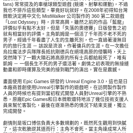
fans) 常常提及的車槍球類型遊戲 (競速、射擊和運動)，不過
我也不排斥這些類型，畢竟好玩就好。在2008年初得知台灣
微軟決定將中文化 MistWalker 公司製作的 360 第二款遊戲
「Lost Odyssey」時，非常高興，雖然之前的作品「藍龍」
評價似乎有點不太好，但是「失落的奧德賽」日版發售之初
就有相當好的評價。主角凱姆是一個活了千年而不老不死的
男子，經過千年看盡了人生的生離死別，也一直過著漫無目
的的旅行生涯 － 該說是流浪，作著傭兵的生涯。在一次擔任
烏拉魔法步兵隊隊長抵抗剛德兵在絕境高原的侵襲時，天上
突然降下了一顆大隕石將高原的所有士兵都給殺死了，唯有
凱姆 － 一個長生不死的男子還活著。劇情之初表現的無接縫
動畫和即時運算及完美的接到戰鬥的演出，實在是震撼。
畫面使用 Epic Games 研發的 Unreal Engine 3.0，這也是日
本廠商首創使用Unreal引擎製作的遊戲吧，在訪問製作製作
人員的時候也有提到當初程式開發人員對Unreal引擎的不熟
悉，原廠Epic Games和日本微軟還特地派了幾位技術支援人
員來幫忙客製化，最後在逐漸熟悉的情況下結束支援，獨立
完成開發。
劇情則是坂口博信負責大多數規劃的，既然死生觀用到快膩
了，這次乾脆逆其道而行：主角不會死，當主角達成常人所