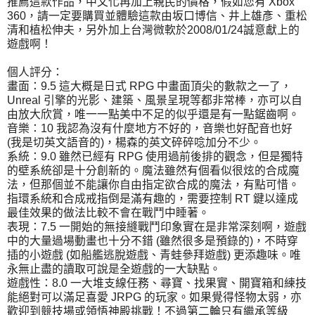
推薦這款作品，中文化再加上親民的價格，假如您有 Xbox
360，請一定要購買並體驗這款由坂口博信、井上雄彥、重松
清和植松伸夫，另外加上台灣微軟於2008/01/24誠意獻上的
遊戲啊！
個人評分：
畫面：9.5 這大概是日式 RPG 中畫面頂尖的數款之一了，
Unreal 引擎的光影、建築、風景呈現等都非常棒，亦可以自
由放大欣賞，唯一一點美中不足的似乎還是有一點鋸齒啊。
音樂：10 我認為沒有什麼地方不好的，音樂也好配音也好
(我是切英文語音的)，楊森的英文碎碎唸加分不少。
系統：9.0 雖然已經有 RPG 使用過前後排的觀念，但是獨特
的壁系統卻是十分創新的。魔法雖然有個看似很炫的合成魔
法，但那個並不能讓你自由指定欲合成的魔法，有點可惜。
指環系統和合成戒指倒是滿有趣的，需要控制 RT 鍵以達成
最佳效果的做法比較不會在戰鬥中睡著。
表現：7.5 一開始的無接縫戰鬥印象實在是非常深刻啊，遊戲
中的大量過場動畫也十分不錯 (雖然很多是預錄的)，不時穿
插的小遊戲 (如船艦逃脫遊戲、青蛙參拜遊戲) 更添趣味。唯
永無止盡的讀取可說是全遊戲的一大缺點。
遊戲性：8.0 一大堆支線任務、尋寶、找果實、開寶箱和練技
能絕對可以滿足喜愛 JRPG 的玩家。如果覺得怪物太弱，亦
歡迎到競技場或領悟神殿挑戰！不過第二輪只有繼承等級