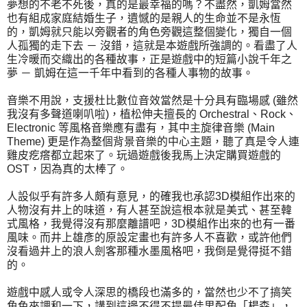
夢想的不老不死後，真的是最幸福的嗎？不盡然，凱姆當然
也有組成家庭結婚生子，遺憾的是親人的生命並不是永恆
的，凱姆就只能以旁觀者的角色旁觀這整個變化，獨自一個
人孤獨的走下去 － 沒錯，這就是本遊戲所強調的。看盡了人
生冷暖而交織出的各種故事，正是遊戲中的短篇小說千年之
夢 － 凱姆在這一千年中看到的各種人事物的故事。
音樂不用說，支援杜比數位音效當然是十分具有臨場感 (雖然
我沒有多聲道喇叭啦)，植松伸夫擅長的 Orchestral、Rock、
Electronic 等風格音樂應有盡有，其中主旋律音樂 (Main
Theme) 更是作為整個背景音樂的中心主題，聽了真是令人連
雞皮疙瘩都立起來了。玩過遊戲後我馬上決定購買遊戲的
OST，因為真的太棒了。
人設似乎有許多人頗有意見，的確我也承認3D模組作出來的
人物沒有井上的味道，有人甚至說這根本就是美式、甚至韓
式風格，我覺得沒有那麼離譜吧，3D模組作出來的也有一番
風味。而井上雄彥的原設定畫也有許多人不喜歡，或許他們
沒看過井上的浪人劍客那種水墨風格吧，我倒是覺得挺不錯
的。
遊戲中感人或令人深思的橋段也滿多的，當然也少不了搞笑
角色來調和一下，講到這邊不得不提最佳男配角「楊森」，