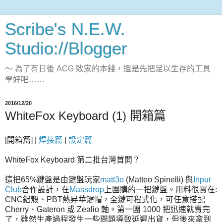
Scribe's N.E.W.
Studio://Blogger
～ 為了有日後 ACG 敗家的本錢，還是先把足以生存的工具
學好吧……
2016/12/20
WhiteFox Keyboard (1) 開箱篇
[開箱篇] |
焊接篇
|
設定篇
WhiteFox Keyboard 第二批台灣首開？
這把65%鍵盤是由鍵盤玩家
matt3o
(Matteo Spinelli) 與
Input
Club
合作設計，在
Massdrop
上團購的一把鍵盤。用料很實在:
CNC鋁殼、PBT熱昇華鍵帽，全鍵可程式化，可任意搭配
Cherry、Gateron 或 Zealio 軸。第一團 1000 把迅速就賣完
了，雖然生產過程發生一些問題導致延遲出貨，但後來拿到