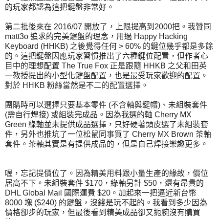
的玩家都認為這把鍵盤非常好。
第二批後來在 2016/07 開放了，上限提高到2000把。我贊同
matt3o 追求的完美鍵盤的理念，用過 Happy Hacking
Keyboard (HHKB) 之後覺得任何 > 60% 的鍵位幾乎都是多餘
的。這把鍵盤因應玩家習慣推出了六種鍵位配置，但作者心
目中的理想配置 The True Fox 正是跟隨 HHKB 之父和田英
一教授提出的小型化鍵盤配置，也是最受玩家歡迎的配置。
對於 HHKB 粉絲當然是不二的配置選擇。
團購時可以選擇只要基本零件 (不含軸與鍵帽)、未組裝套件
(需自行焊接) 或組裝完成品。因為我選的軸 Cherry MX
Green 綠軸並未提供成品選擇，只好硬著頭皮選了未組裝套
件，另外也推坑了一位松鼠同事買了 Cherry MX Brown 茶軸
套件。茶軸其實是有提供成品的，但是自己焊接樂趣更多。
喔，忘記提價位了。因為精美用料跟小量生產的緣故，價位
居高不下。未組裝套件 $170，綠軸另計 $50，還有昂貴的
DHL Global Mail 國際運費 $20。加起來一把逼近新台幣
8000 塊 ($240) 的鍵盤，沒錢是玩不起的。我看到多少因為
價格卻步的玩家，但最後看到精美成品卻又扼腕沒有購買