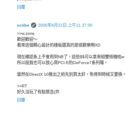
回覆
scribe
2006年8月22日 上午11:37:00
>>w.zone
歡迎歡迎～
看來這個精心設計的樣板還真的是很歡樂啊XD
現在確認系上不會用到NB了，這些$$可以拿來組雙核機啦w
所以說我也可以放心買PCI-E的GeForce7系列囉。
當然在DirectX 10推出之前先別買太好，免得到時候又要換。
>>RT
好久沒玩了有點懷念(炸
回覆