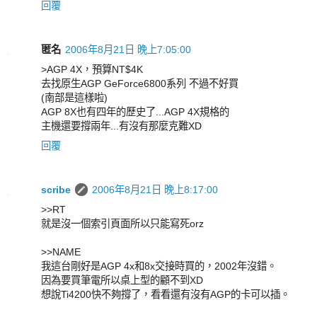
回覆
匿名
2006年8月21日 晚上7:05:00
>AGP 4X，預算NT$4K
去找原生AGP GeForce6800系列 不過不好買
(南部是這樣啦)
AGP 8X也有四年的歷史了...AGP 4X規格的
主機還要撐兩年...有沒有那麼克難XD
回覆
scribe
2006年8月21日 晚上8:17:00
>>RT
就是沒一個索引頁面所以只能寫死orz
>>NAME
我這台剛好是AGP 4x和8x交接時買的，2002年沒錯。
因為要買筆電所以桌上型的顧不到XD
想說Ti4200快不夠撐了，看看還有沒有AGP的卡可以插。