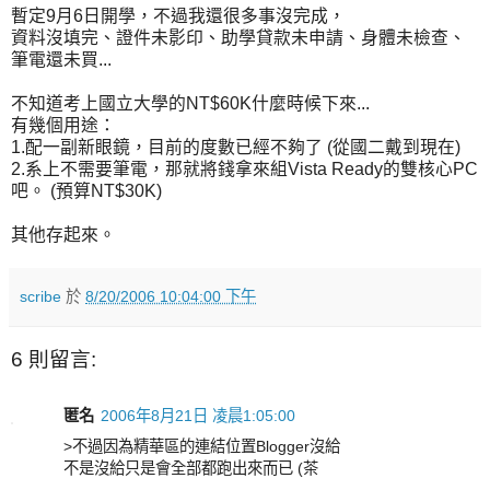
暫定9月6日開學，不過我還很多事沒完成，
資料沒填完、證件未影印、助學貸款未申請、身體未檢查、
筆電還未買...
不知道考上國立大學的NT$60K什麼時候下來...
有幾個用途：
1.配一副新眼鏡，目前的度數已經不夠了 (從國二戴到現在)
2.系上不需要筆電，那就將錢拿來組Vista Ready的雙核心PC
吧。 (預算NT$30K)
其他存起來。
scribe
於
8/20/2006 10:04:00 下午
6 則留言:
匿名
2006年8月21日 凌晨1:05:00
>不過因為精華區的連結位置Blogger沒給
不是沒給只是會全部都跑出來而已 (茶