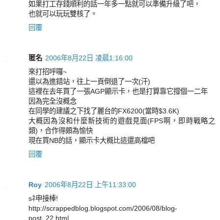
如果打工存錢順利的話一年多一點就可以準備升級了吧，
也就可以玩玩雙核了。
回覆
匿名
2006年8月22日 凌晨1:16:00
來打招呼囉~
還以為進錯站，往上一頁倒退了一次(汗)
這裡在去年買了一張AGP顯示卡，也是打算靠它撐個一二年
因為完全沒概念
在同學的建議之下找了麗台的FX6200(當時$3.6K)
大概因為沒和什麼新技術的遊戲見面(FPS啊，即時戰略之
類)，合作得頗為愉快
現在買NB的話，顯示卡大概比這還高檔吧
回覆
Roy
2006年8月22日 上午11:33:00
sﾈ申接棒!
http://scrappedblog.blogspot.com/2006/08/blog-
post_22.html