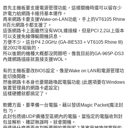
首先主機板要支援電源管理功能，這樣關機時還可以留存少
許電力給網路卡維持基本運作。
再來網路卡要支援Wake-on-LAN功能，手上的VT6105 Rhine
III百元網路卡都支援了。
這張網路卡上面雖然沒有WOL連接線，但是PCI 2.2以上版本
可以支援免線傳輸開機訊息，
方便不少。這台P4 2.0GHz (GA-8IE533 + VT6105 Rhine III)
是2002年組裝的，
所以後期的機種大概都沒問題吧，像我目前的GA-965P-DS3
內建網路插座就直接支援WOL。
有的主機板要改BIOS設定，像是Wake on LAN和電源管理功
能切換開啟，
然後網路卡本身也要開啟喚起電腦功能 (此選項要在Windows
裝置管理員的網路卡處設定)
這樣硬體就都搞定了。
軟體方面，要準備一台電腦，藉以發送Magic Packet(魔法封
包 ?)，
此封包透過UDP廣播至區網內的電腦，當指定的電腦收到封
包並解析、確認無誤時，就會開機。
是透過什麼東西來判斷要開的電腦呢？答案是被喚端電腦的