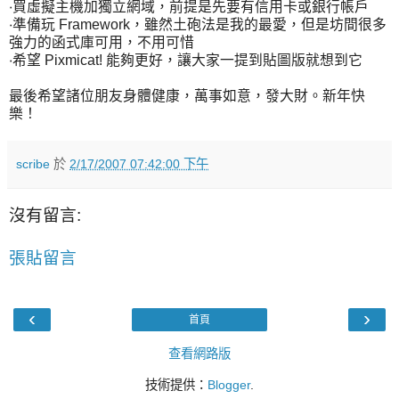
‧買虛擬主機加獨立網域，前提是先要有信用卡或銀行帳戶
‧準備玩 Framework，雖然土砲法是我的最愛，但是坊間很多
強力的函式庫可用，不用可惜
‧希望 Pixmicat! 能夠更好，讓大家一提到貼圖版就想到它
最後希望諸位朋友身體健康，萬事如意，發大財。新年快
樂！
scribe
於
2/17/2007 07:42:00 下午
沒有留言:
張貼留言
‹
›
首頁
查看網路版
技術提供：
Blogger
.