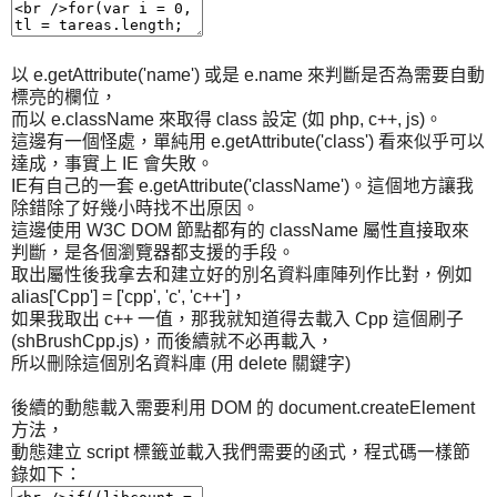
以 e.getAttribute('name') 或是 e.name 來判斷是否為需要自動
標亮的欄位，
而以 e.className 來取得 class 設定 (如 php, c++, js)。
這邊有一個怪處，單純用 e.getAttribute('class') 看來似乎可以
達成，事實上 IE 會失敗。
IE有自己的一套 e.getAttribute('className')。這個地方讓我
除錯除了好幾小時找不出原因。
這邊使用 W3C DOM 節點都有的 className 屬性直接取來
判斷，是各個瀏覽器都支援的手段。
取出屬性後我拿去和建立好的別名資料庫陣列作比對，例如
alias['Cpp'] = ['cpp', 'c', 'c++']，
如果我取出 c++ 一值，那我就知道得去載入 Cpp 這個刷子
(shBrushCpp.js)，而後續就不必再載入，
所以刪除這個別名資料庫 (用 delete 關鍵字)
後續的動態載入需要利用 DOM 的 document.createElement
方法，
動態建立 script 標籤並載入我們需要的函式，程式碼一樣節
錄如下：