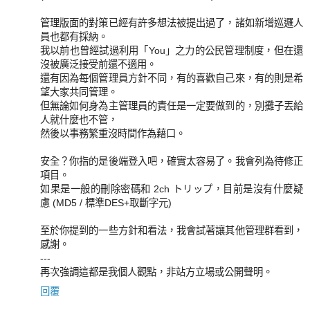
管理版面的對策已經有許多想法被提出過了，諸如新增巡邏人
員也都有採納。
我以前也曾經試過利用「You」之力的公民管理制度，但在還
沒被廣泛接受前還不適用。
還有因為每個管理員方針不同，有的喜歡自己來，有的則是希
望大家共同管理。
但無論如何身為主管理員的責任是一定要做到的，別攤子丟給
人就什麼也不管，
然後以事務繁重沒時間作為藉口。
安全？你指的是後端登入吧，確實太容易了。我會列為待修正
項目。
如果是一般的刪除密碼和 2ch トリップ，目前是沒有什麼疑
慮 (MD5 / 標準DES+取斷字元)
至於你提到的一些方針和看法，我會試著讓其他管理群看到，
感謝。
---
再次強調這都是我個人觀點，非站方立場或公開聲明。
回覆