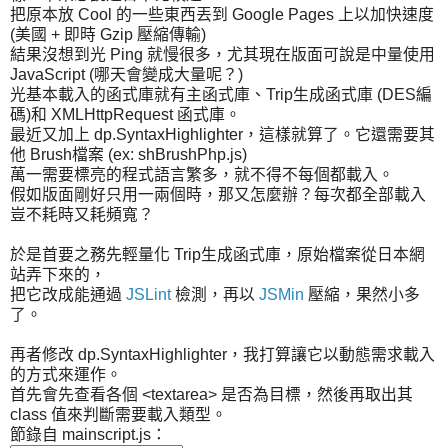
把原本放 Cool 的一些東西丟到 Google Pages 上以加快速度
(美國 + 即時 Gzip 壓縮傳輸)
結果沒想到光 Ping 就慢很多，尤其現在版面可說是中量使用
JavaScript (哪天會變成大量呢？)
光基本載入的函式庫就有主函式庫、Trip生成函式庫 (DES編
碼)和 XMLHttpRequest 函式庫。
最近又加上 dp.SyntaxHighlighter，這樣就算了。它還需要其
他 Brush檔案 (ex: shBrushPhp.js)
萬一需要標亮的程式語言繁多，就不得不每個都載入。
假如版面剛好只用一兩個時，那又怎麼辦？每次都全部載入
豈不耗時又耗頻寬？
於是首要之務先輕量化 Trip生成函式庫，原始檔案從日本網
站弄下來的，
把它改成能通過
JSLint
檢測，再以
JSMin
壓縮，果然小多
了。
再者修改 dp.SyntaxHighlighter，我打算讓它以動態需求載入
的方式來運作。
首先會先查看各個 <textarea> 是否為目標，然後再取出其
class 值來判斷需要載入類型。
節錄自 mainscript.js：