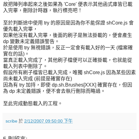
故把陣列串起來之後如果為 'Core' 便表示其他函式庫皆已載
入完畢，刪除計時器，執行標亮吧！
至於判斷途中使用 try 的原因是因為你不能保證 shCore.js 會
優先載入完畢，
如果他沒有載入完畢，後面的刷子是無法掛載的，便會產生
dp 變數未定義錯誤警告。
於是使用 try 無視錯誤，反正一定會有載入好的一天 (檔案確
實在的話)。
當真正載入完成了，其他刷子檔便可以正確掛載，也就能從
載入列表中刪除了。
假設所有刷子檔皆已載入完成，唯獨 shCore.js 因為某些因素
尚未載入完成 (前提是確實存在)
因為有 try 加持，即使 dp.sh.Brushes[XXX] 確實存在，但因
為 dp 未定義錯誤，便不會去執行刪除而略過。
至此完成動態載入的工程。
scribe
於
2/12/2007 09:50:00 下午
5 則留言: