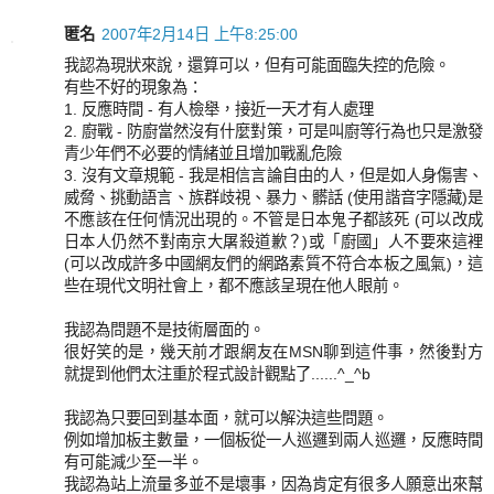
匿名
2007年2月14日 上午8:25:00
我認為現狀來說，還算可以，但有可能面臨失控的危險。
有些不好的現象為：
1. 反應時間 - 有人檢舉，接近一天才有人處理
2. 廚戰 - 防廚當然沒有什麼對策，可是叫廚等行為也只是激發
青少年們不必要的情緒並且增加戰亂危險
3. 沒有文章規範 - 我是相信言論自由的人，但是如人身傷害、
威脅、挑動語言、族群歧視、暴力、髒話 (使用諧音字隱藏)是
不應該在任何情況出現的。不管是日本鬼子都該死 (可以改成
日本人仍然不對南京大屠殺道歉？)或「廚國」人不要來這裡
(可以改成許多中國網友們的網路素質不符合本板之風氣)，這
些在現代文明社會上，都不應該呈現在他人眼前。
我認為問題不是技術層面的。
很好笑的是，幾天前才跟網友在MSN聊到這件事，然後對方
就提到他們太注重於程式設計觀點了......^_^b
我認為只要回到基本面，就可以解決這些問題。
例如增加板主數量，一個板從一人巡邏到兩人巡邏，反應時間
有可能減少至一半。
我認為站上流量多並不是壞事，因為肯定有很多人願意出來幫