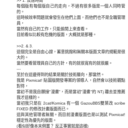
>> 1. 反應時間
每個版有每個版自己的走向，不過有很多版是一個人同時管
的。
這時候效率問題就會發生在他們上面，而他們也不是全職管理
員，
當然有自己的工作，只能偷閒上來查看。
目前看似比較有危機的版面，大概就是那種。
>>2. & 3.
這個完全是自由心證，蓄意挑撥和無關本版面文章的規範是很
大的。
當然要看管理員自己的方針，有的就很寬有的就很嚴。
---
至於在這邊得到的結果是關於技術層向，那當然。
我是 Pixmicat! 貼圖版開發專案的領導人，自然會以技術觀點
對待，
當初不是我自願接"漫畫"，而是當初"漫畫"的 NTj 離去並推薦
我才這樣的。
當初我只是在 2cat/Komica 有一個 GazouBBS雙葉改 scribe
FIXED 的修改計畫版面而已。
這與其他管理者無關。而目前漫畫版面也是以測試 Pixmicat!
穩定性為優先的版面。
(看似好像本末倒置？ 反正事實就是這樣)