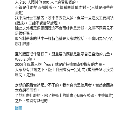
人？10 人鬧其他 990 人也會受影響的。
不管是什麼地區都逃脫不了這種統計值才對。(人就是那些在
流動)
我不是什麼當權者，才不會去管太多，但是一旦違反主要綱領
(版規)，二話不說當然處理。
除此之外版眾偶爾因理念不合而吵也是常態，充滿不同意見不
是很好嗎？
匿名制帶來的其中一樣特色就是大家敢說話，不會因為名字而
綁手綁腳。
至於版面成什麼樣子，最重要的應該是群眾自己自治的力量，
Web 2.0嘛。
2006年風雲人物「You」就是維持這個奇妙機制的力量。
大家都有共識之下，版上自然會有一定走向 (當然是呈可接受
區間 ± 走動)
定期的觀看當然是少不了的，我本身也是使用者，當然會因為
本身想看而看。
至於計畫什麼的，除了技術上的計畫 (版面程式碼、主機運作)
之外，並沒有其他的。
回覆