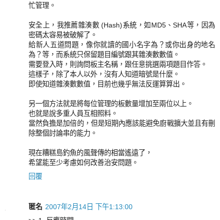
忙管理。
安全上，我推薦雜湊數 (Hash)系統，如MD5、SHA等，因為
密碼太容易被破解了。
給新人五道問題，像你就讀的國小名字為？或你出身的地名
為？等，而系統只保留題目編號跟其雜湊數數值。
需要登入時，則詢問板主名稱，跟任意挑選兩項題目作答。
這樣子，除了本人以外，沒有人知道暗號是什麼。
即使知道雜湊數數值，目前也幾乎無法反運算算出。
另一個方法就是將每位管理的板數量增加至兩位以上。
也就是說多重人員互相照料。
當然負擔是加倍的，但是短期內應該能避免廚戰擴大並且有刪
除整個討論串的能力。
現在糟糕島釣魚的風聲傳的相當遙遠了，
希望能至少考慮如何改善治安問題。
回覆
匿名
2007年2月14日 下午1:13:00