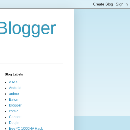
/Blogger
Blog Labels
AJAX
Android
anime
Baton
Blogger
comic
Concert
Doujin
EeePC 1000HA Hack