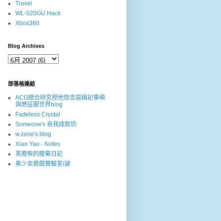
Travel
WL-520GU Hack
Xbox360
Blog Archives
部落格連結
ACG總合研究捏他怨念惡搞記事萌
與燃征服世界blog
Fadeless Crystal
Someone's 自我成就坊
w.zone's blog
Xiao Yao - Notes
某廢柴的廢棄日記
美少女遊戲實驗室(謎