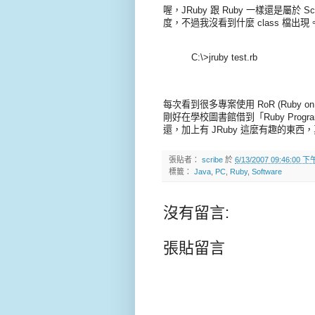
喔，JRuby 跟 Ruby 一樣還是屬於 Scrip
度，不過我沒看到什麼 class 檔出現。要執行
C:\>jruby test.rb
每次看到很多專案使用 RoR (Ruby 
剛好在學校圖書館借到「Ruby Progr
還，加上有 JRuby 這麼有趣的東西，
張貼者：
scribe
於
6/13/2007 09:46:00 下
標籤：
Java
,
PC
,
Ruby
,
Software
沒有留言:
張貼留言