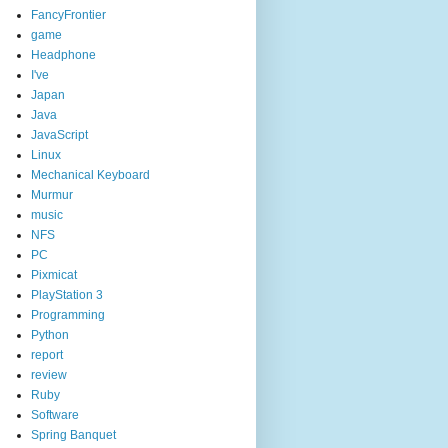
FancyFrontier
game
Headphone
I've
Japan
Java
JavaScript
Linux
Mechanical Keyboard
Murmur
music
NFS
PC
Pixmicat
PlayStation 3
Programming
Python
report
review
Ruby
Software
Spring Banquet