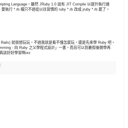
ting Language，雖然 JRuby 1.0 說有 JIT Compile 以提升執行速
 *.rb 檔只不過從以往習慣的 ruby *.rb 改成 jruby *.rb 罷了。
on Rails) 就很想玩玩，不過我就是看不懂怎麼玩，還是先來學 Ruby 吧。
amming - 向 Ruby 之父學程式設計」一書，而且可以到暑假後開學再
真該好好學習啊orz
午