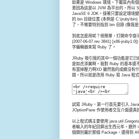
如果是 Windows 環境，下載區內有個 jr
意因為這是以 JVM 為平台的，所以 
JavaSE 6 JDK。接著只要設定環境
的 bin 目錄位置 (本例是 C:\jruby
了，不需要特別指到 bin 目錄 (像我是
到底怎麼用呢？很簡單，打開命令提示字元，打入
(2007-06-07 rev 3841) [x
字編輯器來寫 Ruby 了。
JRuby 吸引我的其中一個功能是它已經可以
是如虎添翼啊。我對 Ruby 的基本還不
有當掉壓力啊XD 雖然我的成績沒有什
錯。所以就是改用 Ruby 寫 Java
試寫 JRuby，第一行首先要引入 J
JOptionPane 作使用者交互介面還真好玩
以上程式碼主要使用 java.util.Gregoria
者輸入的年紀回算出生西元年。題外 inclu
個類別屬於那個 Package，還得到 A