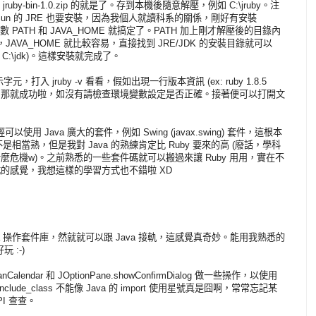
uby-bin-1.0.zip 的就是了。存到本機後隨意解壓，例如 C:\jruby。注
Sun 的 JRE 也要安裝，因為我個人就讀科系的關係，剛好有安裝
變數 PATH 和 JAVA_HOME 就搞定了。PATH 加上剛才解壓後的目錄內
\bin)，JAVA_HOME 就比較容易，直接找到 JRE/JDK 的安裝目錄就可以
 C:\jdk)。這樣安裝就完成了。
 jruby -v 看看，假如出現一行版本資訊 (ex: ruby 1.8.5
86-jruby1.0]) 那就成功啦，如沒有請檢查環境變數設定是否正確。接著便可以打開文
使用 Java 廣大的套件，例如 Swing (javax.swing) 套件，這根本
是相當熟，但是我對 Java 的熟練肯定比 Ruby 要來的高 (廢話，學科
麼危機w)。之前熟悉的一些套件碼就可以搬過來讓 Ruby 用用，實在不
 程式的感覺，我想這樣的學習方式也不錯啦 XD
ava 操作套件庫，然就就可以跟 Java 接軌，這感覺真奇妙。能用我熟悉的
 :-)
nCalendar 和 JOptionPane.showConfirmDialog 做一些操作，以使用
de_class 不能像 Java 的 import 使用星號真是囧啊，常常忘記某
PI 查查。