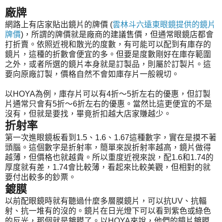
廠牌
網路上有店家貼出鏡片的牌價 (
雲林斗六遠東眼鏡提供的鏡片
牌價
)，所謂的牌價就是廠商的建議售價，但通常眼鏡店都會
打折賣。依照近視和散光的度數，有可能可以配到有庫存的
鏡片，這種的折數會便宜的多。但要是度數剛好在庫存範圍
之外，或者所選的鏡片本身就是訂製品，則屬於訂製片。這
要向原廠訂製，價格自然不會如庫存片一般親切。
以HOYA為例，庫存片可以有4折～5折左右的優惠，但訂製
片通常只會有5折～6折左右的優惠。當然比這更便宜的不是
沒有，但就是要找，畢竟折扣越大店家賺越少。
折射率
第一次進眼鏡板看到1.5、1.6、1.67這種數字，實在是摸不著
頭腦。這個數字是折射率，簡單來說折射率越高，鏡片做得
越薄，但價格也就越貴。所以重度近視來說，配1.6和1.74的
厚度就有差，1.74會比較薄，看起來比較美觀，但相對的就
要付出較多的鈔票。
鍍膜
以前配眼鏡時就有聽過什麼多層膜鏡片，可以抗UV、抗輻
射、抗一堆有的沒的。鏡片在日光燈下可以看到紫色或綠色
的反光，那個就是鍍膜了。以HOYA來說，他們的鏡片鍍膜