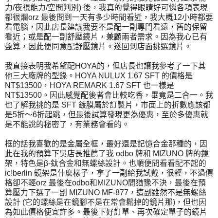
力/夜視能力/空間判別) 後，我真的覺得眼睛好可憐各項表現
都很爛orz 最後問到一天有多少時間看近，我大概12小時都要
看電腦，因此店長建議我要不是配一副專門看遠，舊的保留
看近；或是配一副舒壓鏡片，兼顧兩者需求。因為我心已有
盤算，因此便同意配舒壓鏡片。遂回到店面挑選鏡片。
我直接表明我希望配HOYA的，但店長也讓我參考了一下其
他三大廠牌的型錄。HOYA NULUX 1.67 SFT 的價格是
NT$13500，HOYA REMARK 1.67 SFT 也一樣是
NT$13500。因此感覺配後者會比較吃香，畢竟是二合一。我
也了解我挑的是 SFT 鍍膜屬於訂製片，市面上的折數應該都
是5折～6折起跳，但最後試算發現更為優惠，至於多優惠就
是不能說的秘密了，有業務會看的。
框的話我喜歡的是金屬全框，最好還是記憶合金那種的，因
此在我的預算下吳店長推薦了我 odbo 牌和 MIZUNO 牌的鏡
架，特色是β-鈦合金和無螺絲設計。也順便問看看配不起的
ic!berlin 鏡架是什麼樣子，拿了一副給我試戴，很輕，不過價
格卻不輕orz 最後在odbo和MIZUNO間猶豫不決，最後在預
算壓力下選了一副 MIZUNO MF-877，這副雖然不是無螺絲
設計 (它的螺絲是在鏡腳不是在常會鬆掉的鏡片那)，但也因
為如此價格便宜許多。最後下好訂單、再次確定單子的鏡片