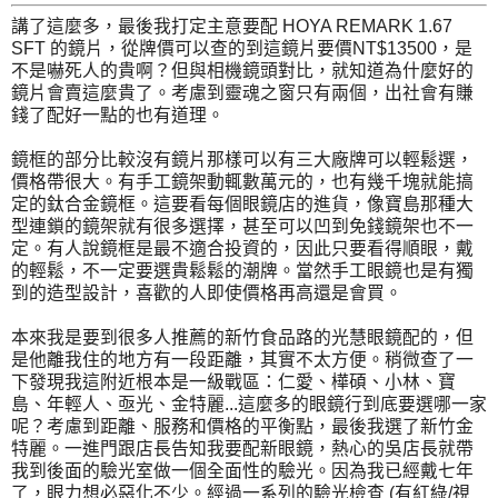
講了這麼多，最後我打定主意要配 HOYA REMARK 1.67
SFT 的鏡片，從牌價可以查的到這鏡片要價NT$13500，是
不是嚇死人的貴啊？但與相機鏡頭對比，就知道為什麼好的
鏡片會賣這麼貴了。考慮到靈魂之窗只有兩個，出社會有賺
錢了配好一點的也有道理。
鏡框的部分比較沒有鏡片那樣可以有三大廠牌可以輕鬆選，
價格帶很大。有手工鏡架動輒數萬元的，也有幾千塊就能搞
定的鈦合金鏡框。這要看每個眼鏡店的進貨，像寶島那種大
型連鎖的鏡架就有很多選擇，甚至可以凹到免錢鏡架也不一
定。有人說鏡框是最不適合投資的，因此只要看得順眼，戴
的輕鬆，不一定要選貴鬆鬆的潮牌。當然手工眼鏡也是有獨
到的造型設計，喜歡的人即使價格再高還是會買。
本來我是要到很多人推薦的新竹食品路的光慧眼鏡配的，但
是他離我住的地方有一段距離，其實不太方便。稍微查了一
下發現我這附近根本是一級戰區：仁愛、樺碩、小林、寶
島、年輕人、亟光、金特麗...這麼多的眼鏡行到底要選哪一家
呢？考慮到距離、服務和價格的平衡點，最後我選了新竹金
特麗。一進門跟店長告知我要配新眼鏡，熱心的吳店長就帶
我到後面的驗光室做一個全面性的驗光。因為我已經戴七年
了，眼力想必惡化不少。經過一系列的驗光檢查 (有紅綠/視