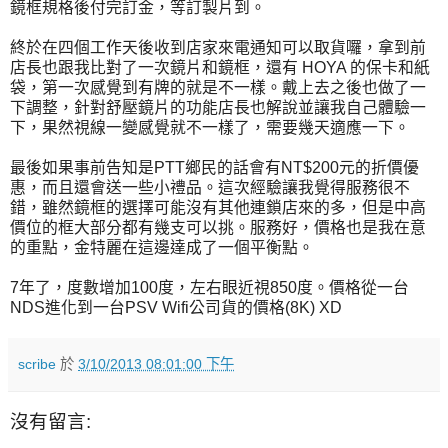
鏡框規格後付完訂金，等訂製片到。
終於在四個工作天後收到店家來電通知可以取貨囉，拿到前
店長也跟我比對了一次鏡片和鏡框，還有 HOYA 的保卡和紙
袋，第一次感覺到有牌的就是不一樣。戴上去之後也做了一
下調整，針對舒壓鏡片的功能店長也解說並讓我自己體驗一
下，果然視線一變感覺就不一樣了，需要幾天適應一下。
最後如果事前告知是PTT鄉民的話會有NT$200元的折價優
惠，而且還會送一些小禮品。這次經驗讓我覺得服務很不
錯，雖然鏡框的選擇可能沒有其他連鎖店來的多，但是中高
價位的框大部分都有幾支可以挑。服務好，價格也是我在意
的重點，金特麗在這邊達成了一個平衡點。
7年了，度數增加100度，左右眼近視850度。價格從一台
NDS進化到一台PSV Wifi公司貨的價格(8K) XD
scribe
於
3/10/2013 08:01:00 下午
沒有留言: