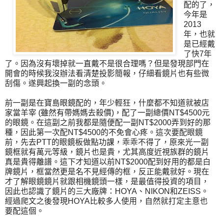
配的了，
今年是
2013
年，也就
是已經戴
了快7年
了。因為沒有壞掉就一直戴不是很合理嗎？但是發現部門在
開會的時候我沒辦法看清楚投影簡報，仔細看鏡片也有些微
刮傷。遂興起換一副的念頭。
前一副是在寶島眼鏡配的，年少輕狂，什麼都不知道就被店
家當羊宰 (雖然有帶媽媽去殺價)，配了一副總價NT$4500元
的眼鏡。在這副之前我都是隨便配一副NT$2000弄到好的那
種，因此第一次配NT$4500的不免會心疼。這次要配眼鏡
前，先去PTT的眼鏡板做點功課，乖乖不得了，原來光一副
鏡框就有萬元等級，鏡片也是貴，尤其高度近視族群的鏡片
真是貴得離譜。這下才知道以前NT$2000配到好用的都是白
牌鏡片，框當然更是名不見經傳的框，反正能戴就好。現在
才了解眼鏡鏡片就跟相機鏡頭一樣，是最值得投資的項目，
因此也認識了鏡片的三大廠牌：HOYA、NIKON和ZEISS。
經過爬文之後發現HOYA比較多人使用，自然就打定主意也
要配這個。