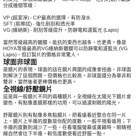
分成幾個等級：
VP (超潔淨) - C/P最高的選擇，有防潑水
SFT (易擦拭) - 強化耐刮和透光率
VG (維納斯) - 耐刮等級提升，防靜電和濾藍光 (Lapis)
當然等級越高的鍍膜，能抗的東西也越多，也更貴。像是
HOYA等級最高的VG維納斯鍍膜可以防靜電和濾藍光 (VG
Lapis)，但訂製片的價格非常驚人。
球面非球面
是鏡片的表現，球面的話在鏡片周圍的成像會扭曲，非球面
則解決了這個問題，但價格也比較高。非球面還分為單非和
雙非，當然後者更棒價格也更高。
全視線/舒壓鏡片
這是與一般鏡片不同的兩種鏡片，全視線在太陽光下鏡片會
變色，有點像墨鏡那樣的功用，可以過濾刺眼的陽光。
舒壓鏡片則有點像多焦點鏡片，把看遠看近整合在同一片
上。鏡片上半邊的度數是你配的度數，一般平視看遠用；下
半邊的度數則減少了一些，在看電腦螢幕或書籍時，眼睛視
線自然會往下半邊，較低度數使看近舒服一點。