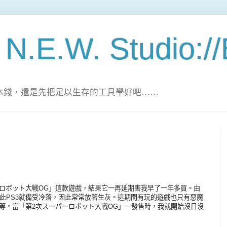
 N.E.W. Studio:/
家的本錢，還是先把足以生存的工具學好吧……
ーロボット大戦OG」這款遊戲，結果它一再延期害我早了一年多買。由
0，因此PS3就備受冷落，因此常常放著生灰。這期間有玩的遊戲也只有惡魔
HD等。當「第2次スーパーロボット大戦OG」一發售時，我就開始沒日沒