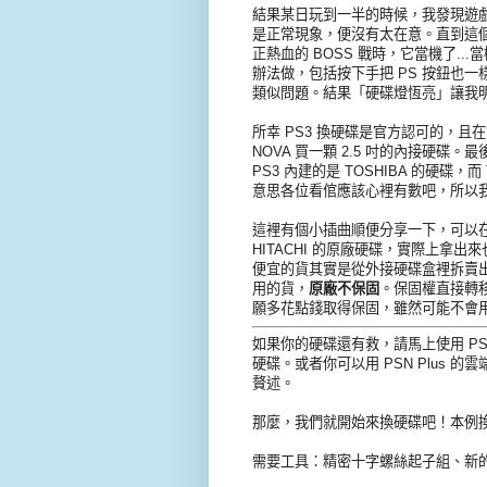
結果某日玩到一半的時候，我發現遊
是正常現象，便沒有太在意。直到這
正熱血的 BOSS 戰時，它當機了..
辦法做，包括按下手把 PS 按鈕也
類似問題。結果「硬碟燈恆亮」讓我
所幸 PS3 換硬碟是官方認可的，
NOVA 買一顆 2.5 吋的內接硬碟。最後
PS3 內建的是 TOSHIBA 的硬碟，
意思各位看倌應該心裡有數吧，所以我換
這裡有個小插曲順便分享一下，可以在
HITACHI 的原廠硬碟，實際上
便宜的貨其實是從外接硬碟盒裡拆賣出
用的貨，
原廠不保固
。保固權直接轉
願多花點錢取得保固，雖然可能不會
如果你的硬碟還有救，請馬上使用 PS
硬碟。或者你可以用 PSN Plus
贅述。
那麼，我們就開始來換硬碟吧！本例換硬碟
需要工具：精密十字螺絲起子組、新的 