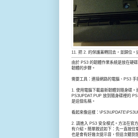
11. 把 2. 的保護蓋轉回去，並歸
由於 PS3 的韌體作業系統是放在
韌體的步驟。
需要工具：連接網路的電腦、PS3 手把
1. 使用電腦下載最新韌體到隨身碟。
PS3UPDAT.PUP 放到隨身碟裡的
是這個名稱。
看起來像這樣：\PS3\UPDATE\PS3UP
2. 請進入 PS3 安全模式。方法在官方
有介紹。簡單敘述如下：先一直按住電
也是會有好幾次提示音，但這次聽到