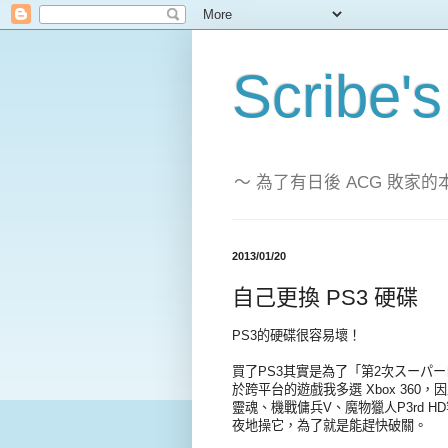
Scribe's
～ 為了有日後 ACG 敗
2013/01/20
自己更換 PS3 硬碟
PS3的硬碟很容易壞！
買了PS3其實是為了「第2次スーパ
於跨平台的遊戲我多選 Xbox 36
靈魂、機戰傭兵V、魔物獵人P3rd 
夜地操它，為了就是能趕快破關。