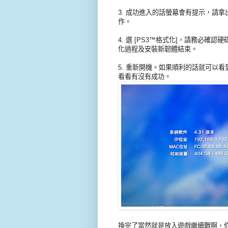
3. 成功進入的話螢幕會有提示，請拿
作。
4. 選 [PS3™格式化]，請務必
化過程及安裝新韌體結束。
5. 重新開機。如果順利的話就可以
看看有沒有成功。
換完了當然就是放入遊戲繼續戰啊，你