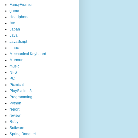
FancyFrontier
game
Headphone
I've
Japan
Java
JavaScript
Linux
Mechanical Keyboard
Murmur
music
NFS
PC
Pixmicat
PlayStation 3
Programming
Python
report
review
Ruby
Software
Spring Banquet