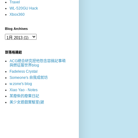
Travel
WL-520GU Hack
Xbox360
Blog Archives
部落格連結
ACG總合研究捏他怨念惡搞記事萌
與燃征服世界blog
Fadeless Crystal
Someone's 自我成就坊
w.zone's blog
Xiao Yao - Notes
某廢柴的廢棄日記
美少女遊戲實驗室(謎