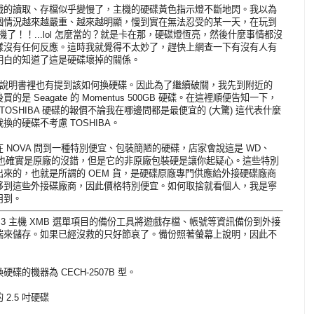
戲的讀取、存檔似乎變慢了，主機的硬碟黃色指示燈不斷地閃。我以為
個情況越來越嚴重、越來越明顯，慢到實在無法忍受的某一天，在玩到
.當機了！！...lol 怎麼當的？就是卡在那，硬碟燈恆亮，然後什麼事情都沒
一樣沒有任何反應。這時我就覺得不太妙了，趕快上網查一下有沒有人有
明白的知道了這是硬碟壞掉的關係。
且在說明書裡也有提到該如何換硬碟。因此為了繼續破關，我先到附近的
買的是 Seagate 的 Momentus 500GB 硬碟。在這裡順便告知一下，
而 TOSHIBA 硬碟的報價不論我在哪邊問都是最便宜的 (大驚) 這代表什麼
的硬碟不考慮 TOSHIBA。
 NOVA 問到一種特別便宜、包裝簡陋的硬碟，店家會說這是 WD、
拿出來也確實是原廠的沒錯，但是它的非原廠包裝硬是讓你起疑心。這些特別
來的，也就是所謂的 OEM 貨，是硬碟原廠專門供應給外接硬碟廠商
移到這些外接碟廠商，因此價格特別便宜。如何取捨就看個人，我是寧
用到。
3 主機 XMB 選單項目的備份工具將遊戲存檔、帳號等資訊備份到外接
 的雲端來儲存。如果已經沒救的只好節哀了。備份照著螢幕上說明，因此不
的機器為 CECH-2507B 型。
2.5 吋硬碟