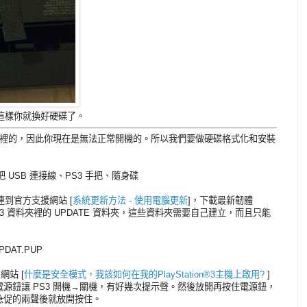
位。這樣你就換好硬碟了。
硬碟裡的，因此你現在是無法正常開機的。所以我們要做硬碟格式化和安裝
 USB 連接線、PS3 手把、隨身碟
連到官方支援網站 [
系統更新方法 - 使用電腦更新
]，下載最新韌體
 PS3 資料夾裡的 UPDATE 資料夾，這些資料夾需要自己建立，而且只能
DAT.PUP
網站 [
什麼是安全模式，我該如何在我的PlayStation®3主機上啟用?
]
源鈕讓 PS3 開機→關機，有好幾次提示聲。然後放開再按住電源鈕，
急促的兩聲後就放開按住。