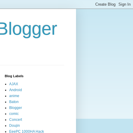
/Blogger
Blog Labels
AJAX
Android
anime
Baton
Blogger
comic
Concert
Doujin
EeePC 1000HA Hack