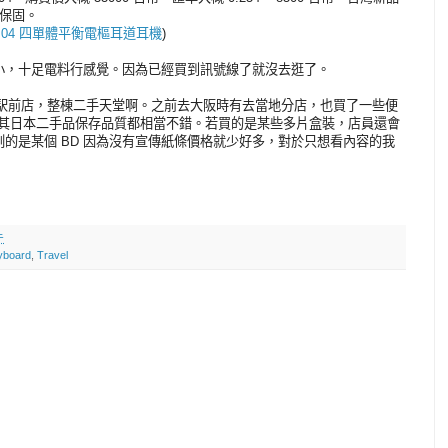
有保固。
 ATH-IM04 四單體平衡電樞耳道耳機
)
小，十足電料行感覺。因為已經買到訊號線了就沒去逛了。
葉原駅前店，整棟二手天堂啊。之前去大阪時有去當地分店，也買了一些便
尤其日本二手品保存品質都相當不錯。若買的是某些多片盒裝，店員還會
的是某個 BD 因為沒有宣傳紙條價格就少好多，對於只想看內容的我
午
yboard
,
Travel