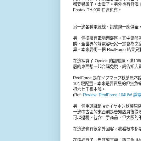
都要嚇尿了，太毒了。另外也有聲海 HD7
Fostex TH-900 在這也有。
另一邊各種電源線、訊號線一應俱全
另一個樓層有電腦週邊區，其中鍵盤區推薦
購，全世界的靜電容玩家一定會為之瘋
算。本來要衝一把 RealForce 結
在這裡買了 Oyaide 的訊號線，滿
層的東西想一起合購免稅，請告知店
RealForce 是在ソフマップ秋葉
104 鍵配置。本來是要買黑的但無魚蝦
把六七千根本噱。
(Ref:
Review: RealForce 104UW
另一個重頭戲是 e☆イヤホン秋葉原店
一邊中古區的東西則是告知店員後從玻
可以退稅，包含二手商品，但大阪的
在這邊也有很多外國客，我看根本都
在這裡買了一隻耳道耳機：鐵三角 IM04。