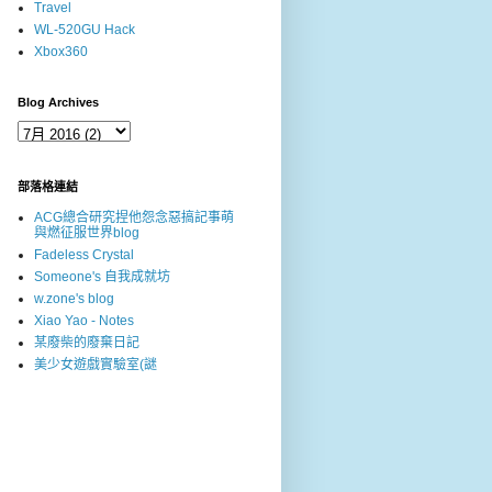
Travel
WL-520GU Hack
Xbox360
Blog Archives
部落格連結
ACG總合研究捏他怨念惡搞記事萌
與燃征服世界blog
Fadeless Crystal
Someone's 自我成就坊
w.zone's blog
Xiao Yao - Notes
某廢柴的廢棄日記
美少女遊戲實驗室(謎