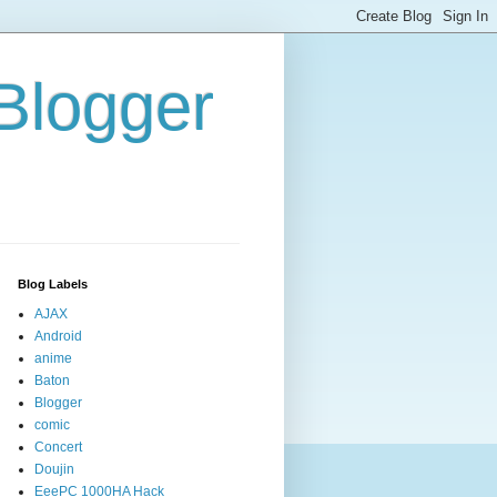
/Blogger
Blog Labels
AJAX
Android
anime
Baton
Blogger
comic
Concert
Doujin
EeePC 1000HA Hack