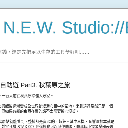
 N.E.W. Studio:/
家的本錢，還是先把足以生存的工具學好吧……
自助遊 Part3: 秋葉原之旅
頭戲。一行人前往秋葉原準備大敗家。
化興起後逐漸變成全世界動漫迷心目中的聖地。來到這裡當然只是一個
。但如果有新的東西在賣的話不太需要擔心沒貨。
JR 秋葉原站就能看到，整棟都是賣3C的，超狂。其中耳機、音響區根本就是
電耳機 STAX 007 在這裡也可以隨便聽喔，聽那個小提琴樂器表現