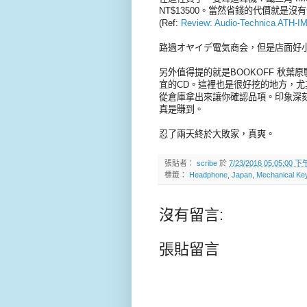
NT$13500。當然省錢的代價就是沒
(Ref:
Review: Audio-Technica
路過オヤイデ電気商会，但是店面好
另外值得提的就是BOOKOFF 秋
宜的CD。這裡也是很好挖的地方，
從倉庫拿出來讓你確認品項。印象深刻
真是賺到。
忍了兩天終於大敗家，真爽。
張貼者：
scribe
於
7/23/2016 05:05:00 下
標籤：
Headphone
,
Japan
,
Mechanical Ke
沒有留言:
張貼留言