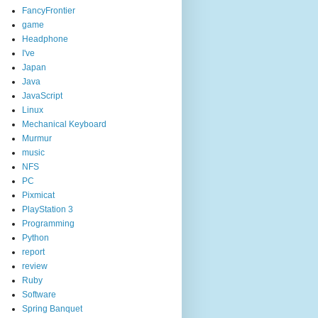
FancyFrontier
game
Headphone
I've
Japan
Java
JavaScript
Linux
Mechanical Keyboard
Murmur
music
NFS
PC
Pixmicat
PlayStation 3
Programming
Python
report
review
Ruby
Software
Spring Banquet